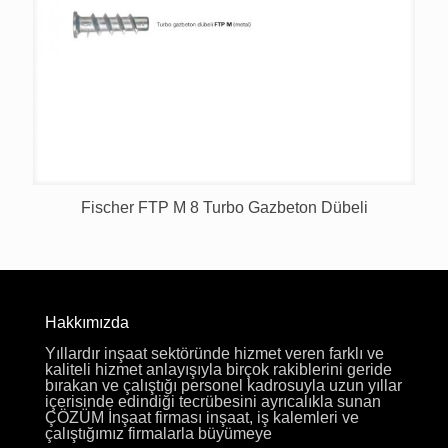
Fischer FTP M 8 Turbo Gazbeton Dübeli
Hakkımızda
Yıllardır inşaat sektöründe hizmet veren farklı ve
kaliteli hizmet anlayışıyla birçok rakiblerini geride
bırakan ve çalıştığı personel kadrosuyla uzun yıllar
içerisinde edindiği tecrübesini ayrıcalıkla sunan
ÇÖZÜM İnşaat firması inşaat, iş kalemleri ve
çalıştığımız firmalarla büyümeye