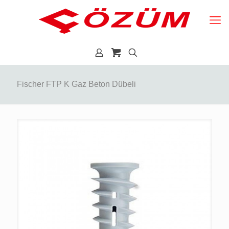
Fischer FTP K Gaz Beton Dübeli