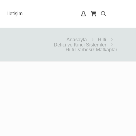
İletişim
Anasayfa
Hilti
Delici ve Kırıcı Sistemler
Hilti Darbesiz Matkaplar