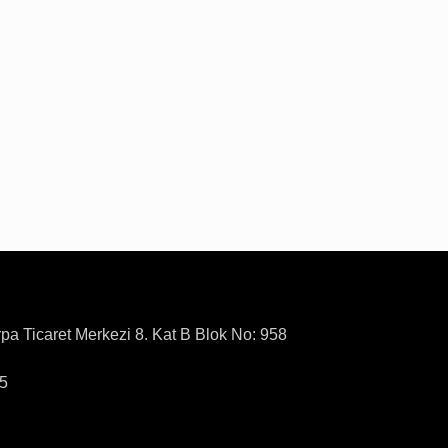
rpa Ticaret Merkezi 8. Kat B Blok No: 958
15