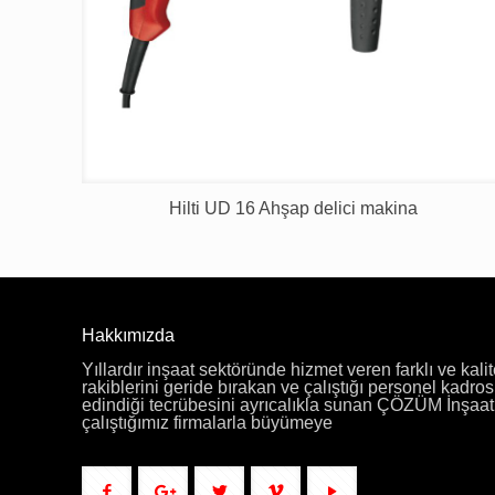
Hilti UD 16 Ahşap delici makina
Hakkımızda
Yıllardır inşaat sektöründe hizmet veren farklı ve kalit
rakiblerini geride bırakan ve çalıştığı personel kadros
edindiği tecrübesini ayrıcalıkla sunan ÇÖZÜM İnşaat f
çalıştığımız firmalarla büyümeye