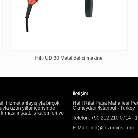
Hilti UD 30 Metal delici makine
İletişim
eli hizmet anlayışıyla birçok
Halil Rıfat Paşa Mahallesi Pe
uyla uzun yıllar içerisinde
Okmeydanı/Istanbul - Turkey
irması inşaat, iş kalemleri ve
Telefon: +90 212 210 0714 - 
E-Mail: info@cozumins.com