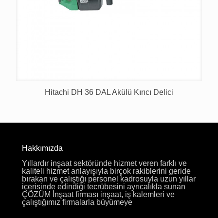
Hitachi DH 36 DAL Akülü Kırıcı Delici
Hakkımızda
Yıllardır inşaat sektöründe hizmet veren farklı ve
kaliteli hizmet anlayışıyla birçok rakiblerini geride
bırakan ve çalıştığı personel kadrosuyla uzun yıllar
içerisinde edindiği tecrübesini ayrıcalıkla sunan
ÇÖZÜM İnşaat firması inşaat, iş kalemleri ve
çalıştığımız firmalarla büyümeye