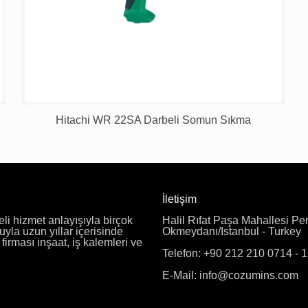
Hitachi WR 22SA Darbeli Somun Sıkma
İletişim
eli hizmet anlayışıyla birçok
Halil Rıfat Paşa Mahallesi Pe
uyla uzun yıllar içerisinde
Okmeydanı/Istanbul - Turkey
irması inşaat, iş kalemleri ve
Telefon: +90 212 210 0714 - 
E-Mail: info@cozumins.com