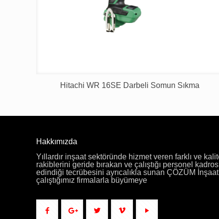
Hitachi WR 16SE Darbeli Somun Sıkma
Hakkımızda
Yıllardır inşaat sektöründe hizmet veren farklı ve kalit
rakiblerini geride bırakan ve çalıştığı personel kadros
edindiği tecrübesini ayrıcalıkla sunan ÇÖZÜM İnşaat f
çalıştığımız firmalarla büyümeye