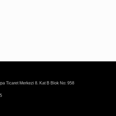
rpa Ticaret Merkezi 8. Kat B Blok No: 958
15