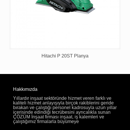
Hitachi P 20ST Planya
Hakkımızda
Yıllardır inşaat sektöründe hizmet veren farklı ve
kaliteli hizmet anlayışıyla birçok rakiblerini geride
bırakan ve çalıştığı personel kadrosuyla uzun yıllar
içerisinde edindiği tecrübesini ayrıcalıkla sunan
ÇÖZÜM İnşaat firması inşaat, iş kalemleri ve
çalıştığımız firmalarla büyümeye