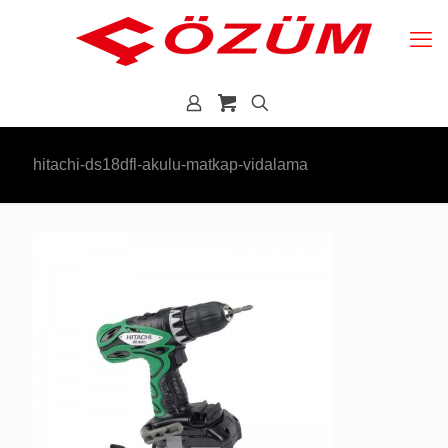
hitachi-ds18dfl-akulu-matkap-vidalama