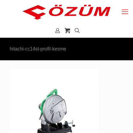
hitachi-cc14st-profil-kesme