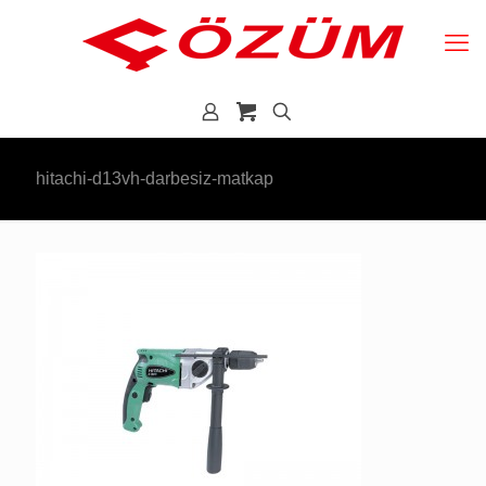
hitachi-d13vh-darbesiz-matkap