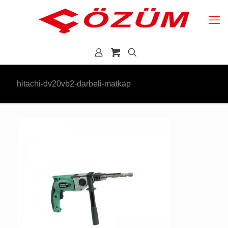
hitachi-dv20vb2-darbeli-matkap