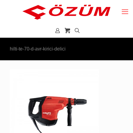
hilti-te-70-d-avr-kirici-delici