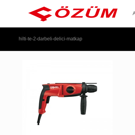
hilti-te-2-darbeli-delici-matkap