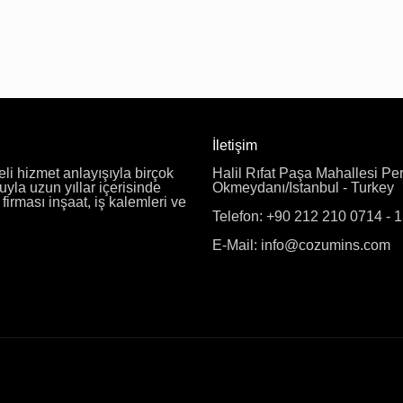
İletişim
eli hizmet anlayışıyla birçok
Halil Rıfat Paşa Mahallesi Pe
uyla uzun yıllar içerisinde
Okmeydanı/Istanbul - Turkey
irması inşaat, iş kalemleri ve
Telefon: +90 212 210 0714 - 
E-Mail: info@cozumins.com