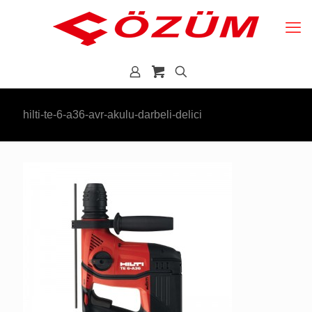
hilti-te-6-a36-avr-akulu-darbeli-delici