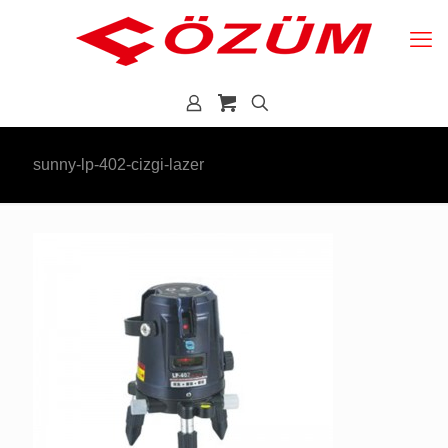
sunny-lp-402-cizgi-lazer