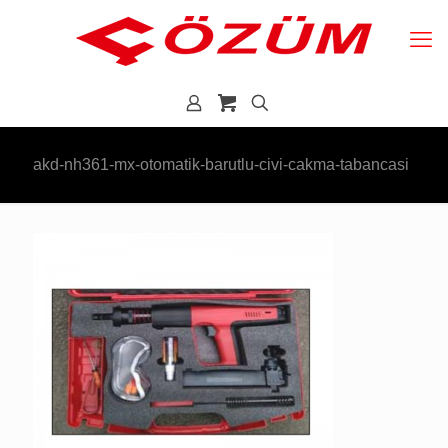
akd-nh361-mx-otomatik-barutlu-civi-cakma-tabancasi