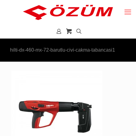
hilti-dx-460-mx-72-barutlu-civi-cakma-tabancasi1