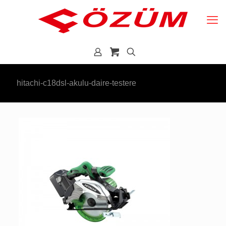
hitachi-c18dsl-akulu-daire-testere