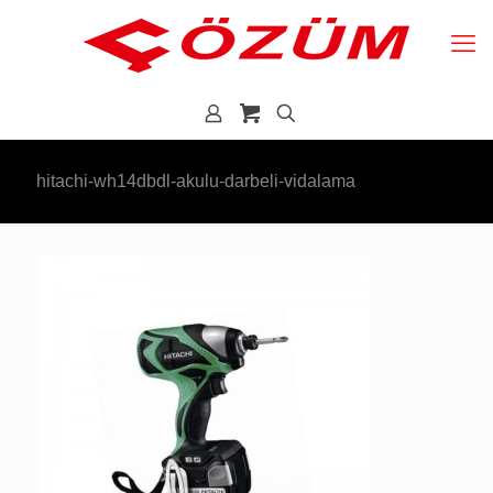
hitachi-wh14dbdl-akulu-darbeli-vidalama