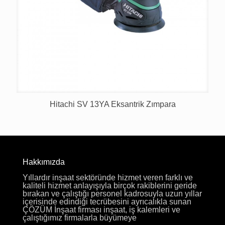
Hitachi SV 13YA Eksantrik Zımpara
Hakkımızda
Yıllardır inşaat sektöründe hizmet veren farklı ve
kaliteli hizmet anlayışıyla birçok rakiblerini geride
bırakan ve çalıştığı personel kadrosuyla uzun yıllar
içerisinde edindiği tecrübesini ayrıcalıkla sunan
ÇÖZÜM İnşaat firması inşaat, iş kalemleri ve
çalıştığımız firmalarla büyümeye