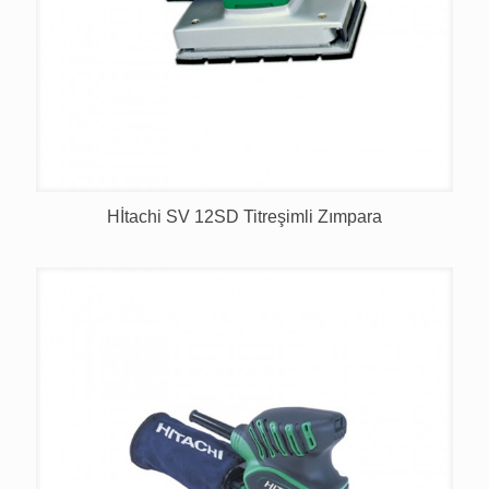
Hİtachi SV 12SD Titreşimli Zımpara