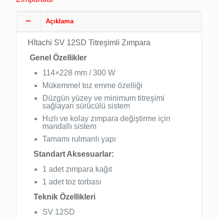
Açıklama
Hİtachi SV 12SD Titreşimli Zımpara
Genel Özellikler
114×228 mm / 300 W
Mükemmel toz emme özelliği
Düzgün yüzey ve minimum titreşimi
sağlayan sürücülü sistem
Hızlı ve kolay zımpara değiştirme için
mandallı sistem
Tamamı rulmanlı yapı
Standart Aksesuarlar:
1 adet zımpara kağıt
1 adet toz torbası
Teknik Özellikleri
SV 12SD