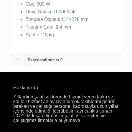
Güç: 300 W
Devir Sayısı: 10000/dak
Zımpara Ölçüsü: 114×228 mm
Titreşim Çapı: 2.4 mm
Ağırlık: 2.8 kg
Değerlendirmeler
0
Hakkımızda
Yıllardır inşaat sektöründe hizmet veren farklı ve
kaliteli hizmet anlayışıyla birçok rakiblerini geride
bırakan ve çalıştığı personel kadrosuyla uzun yıllar
içerisinde edindiği tecrübesini ayrıcalıkla sunan
ÇÖZÜM İnşaat firması inşaat, iş kalemleri ve
çalıştığımız firmalarla büyümeye