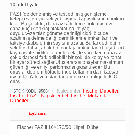
10 adet fiyatı
FAZ ll’de denenmiş ve test edilmiş genişleme
kelepçesi en yüksek yük taşıma kapasitesini mümkün
kılar. Bu şekilde, daha az sabitleme noktasına ve
daha küçük ankraj plakalarına ihtiyaç
duyulur.Azaltılan gömme derinliği ciddi ölçüde
azaltılmış delme deliği derinliklerine imkan tanır ve
takviye darbelerinin sayısını azaltır. Bu fark edilebilir
şekilde daha çabuk bir montaja imkan tanır.Düşük tork
kayması ile birlikte, dübele çekiçle vururken daha az
çekiç darbesi fark edilebilir bir şekilde kolay ve rahat
bir ayar süreci sağlar.Uluslararası onaylar maksimum
güvenliği ve en iyi performansı garanti eder. Bu
onaylar deprem bölgelerinde kullanımı dahi kapsar
(sismik). Yalnızca standart gömme derinliği ile ICC
onayı.
Kategoriler:
Fischer Dübeller
,
STOK KODU:
95864
Fischer FAZ II Klipsli Dübel
,
Fischer Mekanik
Dübeller
Açıklama
Fischer FAZ II 16×173/50 Klipsli Dübel