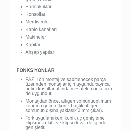
Parmaklıklar
Konsollar
Merdivenler
Kablo kanalları
Makineler
Kapılar
Ahşap yapılar
FONKSİYONLAR
FAZ II ön montaj ve sabitlenecek parça
üzerinden montajlar için uygundur;ayrıca
belirli koşullar altında mesafeli montaj için
de uygundur.
Montajdan önce, altıgen somunuoptimum
konuma getirin (konik başlık altıgen
somunun dışına yaklaşık 3 mm çıkar).
Tork uygulanırken, konik uç genişleme
klipsine çekilir ve klipsi duvar deliğinde
genişletir.