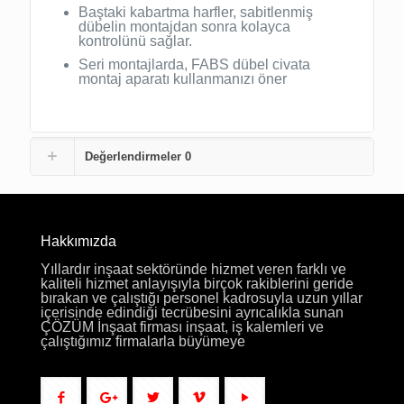
Baştaki kabartma harfler, sabitlenmiş
dübelin montajdan sonra kolayca
kontrolünü sağlar.
Seri montajlarda, FABS dübel civata
montaj aparatı kullanmanızı öner
Değerlendirmeler
0
Hakkımızda
Yıllardır inşaat sektöründe hizmet veren farklı ve
kaliteli hizmet anlayışıyla birçok rakiblerini geride
bırakan ve çalıştığı personel kadrosuyla uzun yıllar
içerisinde edindiği tecrübesini ayrıcalıkla sunan
ÇÖZÜM İnşaat firması inşaat, iş kalemleri ve
çalıştığımız firmalarla büyümeye