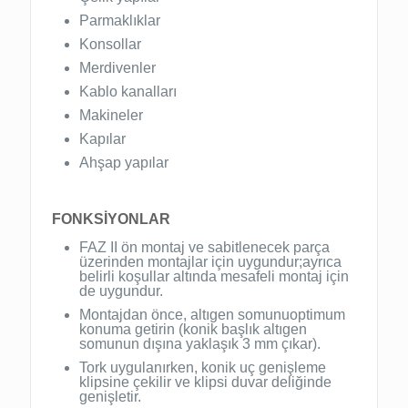
Parmaklıklar
Konsollar
Merdivenler
Kablo kanalları
Makineler
Kapılar
Ahşap yapılar
FONKSİYONLAR
FAZ II ön montaj ve sabitlenecek parça
üzerinden montajlar için uygundur;ayrıca
belirli koşullar altında mesafeli montaj için
de uygundur.
Montajdan önce, altıgen somunuoptimum
konuma getirin (konik başlık altıgen
somunun dışına yaklaşık 3 mm çıkar).
Tork uygulanırken, konik uç genişleme
klipsine çekilir ve klipsi duvar deliğinde
genişletir.