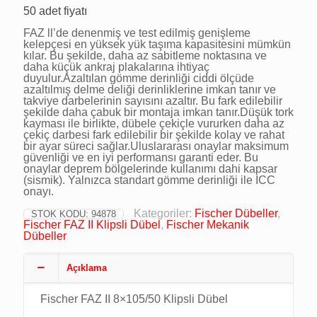
50 adet fiyatı
FAZ ll’de denenmiş ve test edilmiş genişleme
kelepçesi en yüksek yük taşıma kapasitesini mümkün
kılar. Bu şekilde, daha az sabitleme noktasına ve
daha küçük ankraj plakalarına ihtiyaç
duyulur.Azaltılan gömme derinliği ciddi ölçüde
azaltılmış delme deliği derinliklerine imkan tanır ve
takviye darbelerinin sayısını azaltır. Bu fark edilebilir
şekilde daha çabuk bir montaja imkan tanır.Düşük tork
kayması ile birlikte, dübele çekiçle vururken daha az
çekiç darbesi fark edilebilir bir şekilde kolay ve rahat
bir ayar süreci sağlar.Uluslararası onaylar maksimum
güvenliği ve en iyi performansı garanti eder. Bu
onaylar deprem bölgelerinde kullanımı dahi kapsar
(sismik). Yalnızca standart gömme derinliği ile ICC
onayı.
Kategoriler:
Fischer Dübeller
,
STOK KODU:
94878
Fischer FAZ II Klipsli Dübel
,
Fischer Mekanik
Dübeller
Açıklama
Fischer FAZ II 8×105/50 Klipsli Dübel