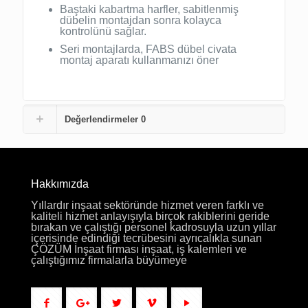
Baştaki kabartma harfler, sabitlenmiş
dübelin montajdan sonra kolayca
kontrolünü sağlar.
Seri montajlarda, FABS dübel civata
montaj aparatı kullanmanızı öner
Değerlendirmeler
0
Hakkımızda
Yıllardır inşaat sektöründe hizmet veren farklı ve
kaliteli hizmet anlayışıyla birçok rakiblerini geride
bırakan ve çalıştığı personel kadrosuyla uzun yıllar
içerisinde edindiği tecrübesini ayrıcalıkla sunan
ÇÖZÜM İnşaat firması inşaat, iş kalemleri ve
çalıştığımız firmalarla büyümeye