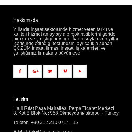
Hakkımızda
Yıllardır inşaat sektöründe hizmet veren farklı ve
kaliteli hizmet anlayışıyla birçok rakiblerini geride
bırakan ve çalıştığı personel kadrosuyla uzun yıllar
içerisinde edindiği tecrübesini ayrıcalıkla sunan
ÇÖZÜM İnşaat firması inşaat, iş kalemleri ve
çalıştığımız firmalarla büyümeye
İletişim
Halil Rıfat Paşa Mahallesi Perpa Ticaret Merkezi
8. Kat B Blok No: 958 Okmeydanı/Istanbul - Turkey
Telefon: +90 212 210 0714 - 15
E-Mail: info@cozumins.com