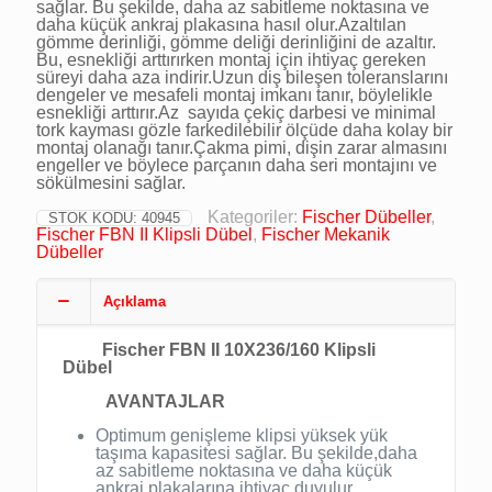
sağlar. Bu şekilde, daha az sabitleme noktasına ve
daha küçük ankraj plakasına hasıl olur.Azaltılan
gömme derinliği, gömme deliği derinliğini de azaltır.
Bu, esnekliği arttırırken montaj için ihtiyaç gereken
süreyi daha aza indirir.Uzun diş bileşen toleranslarını
dengeler ve mesafeli montaj imkanı tanır, böylelikle
esnekliği arttırır.Az sayıda çekiç darbesi ve minimal
tork kayması gözle farkedilebilir ölçüde daha kolay bir
montaj olanağı tanır.Çakma pimi, dişin zarar almasını
engeller ve böylece parçanın daha seri montajını ve
sökülmesini sağlar.
Kategoriler:
Fischer Dübeller
,
STOK KODU:
40945
Fischer FBN II Klipsli Dübel
,
Fischer Mekanik
Dübeller
Açıklama
Fischer FBN II 10X236/160 Klipsli
Dübel
AVANTAJLAR
Optimum genişleme klipsi yüksek yük
taşıma kapasitesi sağlar. Bu şekilde,daha
az sabitleme noktasına ve daha küçük
ankraj plakalarına ihtiyaç duyulur.