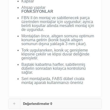
Kapılar
Ahşap yapılar
FONKSİYONLAR
FBN II ön montaj ve sabitlenecek parça
üzerinden montajlar için uygundur; ayrıca
belirli koşullar altında mesafeli montaj için
de uygundur.
Montajdan önce, altıgen somunu optimum
konuma getirin (konik başlık altıgen
somunun dışına yaklaşık 3 mm çıkar).
Tork uygulanırken, konik uç genişleme
klipsine çekilir ve klipsi duvar deliğinde
genişletir.
Baştaki kabartma harfler, sabitlenmiş
dübelin sonradan kolayca kontrolünü
sağlar.
Seri montajlarda, FABS dübel civata
montaj aparatı kullanmanızı öneririz
Değerlendirmeler
0