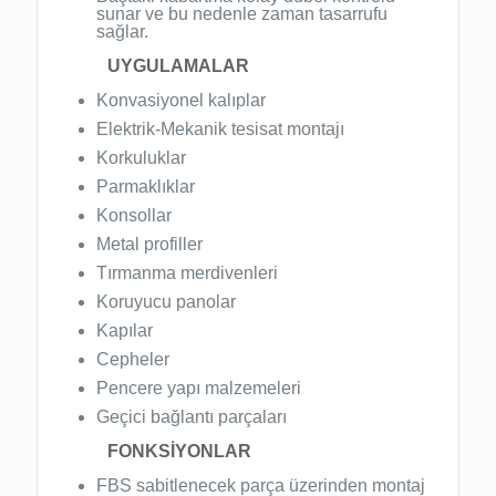
sunar ve bu nedenle zaman tasarrufu
sağlar.
UYGULAMALAR
Konvasiyonel kalıplar
Elektrik-Mekanik tesisat montajı
Korkuluklar
Parmaklıklar
Konsollar
Metal profiller
Tırmanma merdivenleri
Koruyucu panolar
Kapılar
Cepheler
Pencere yapı malzemeleri
Geçici bağlantı parçaları
FONKSİYONLAR
FBS sabitlenecek parça üzerinden montaj