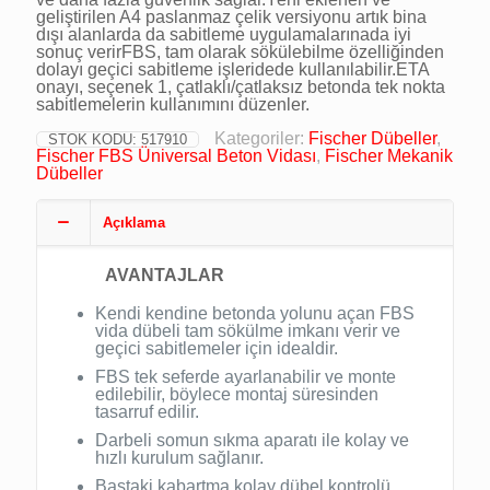
geliştirilen A4 paslanmaz çelik versiyonu artık bina
dışı alanlarda da sabitleme uygulamalarınada iyi
sonuç verirFBS, tam olarak sökülebilme özelliğinden
dolayı geçici sabitleme işleridede kullanılabilir.ETA
onayı, seçenek 1, çatlaklı/çatlaksız betonda tek nokta
sabitlemelerin kullanımını düzenler.
Kategoriler:
Fischer Dübeller
,
STOK KODU:
517910
Fischer FBS Üniversal Beton Vidası
,
Fischer Mekanik
Dübeller
Açıklama
AVANTAJLAR
Kendi kendine betonda yolunu açan FBS
vida dübeli tam sökülme imkanı verir ve
geçici sabitlemeler için idealdir.
FBS tek seferde ayarlanabilir ve monte
edilebilir, böylece montaj süresinden
tasarruf edilir.
Darbeli somun sıkma aparatı ile kolay ve
hızlı kurulum sağlanır.
Baştaki kabartma kolay dübel kontrolü