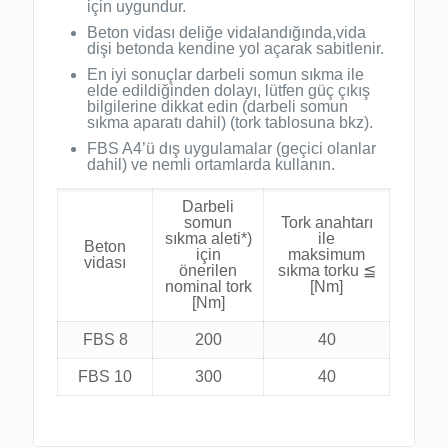
için uygundur.
Beton vidası deliğe vidalandığında,vida
dişi betonda kendine yol açarak sabitlenir.
En iyi sonuçlar darbeli somun sıkma ile
elde edildiğinden dolayı, lütfen güç çıkış
bilgilerine dikkat edin (darbeli somun
sıkma aparatı dahil) (tork tablosuna bkz).
FBS A4’ü dış uygulamalar (geçici olanlar
dahil) ve nemli ortamlarda kullanın.
Darbeli
somun
Tork anahtarı
sıkma aleti*)
ile
Beton
için
maksimum
vidası
önerilen
sıkma torku ≦
nominal tork
[Nm]
[Nm]
FBS 8
200
40
FBS 10
300
40