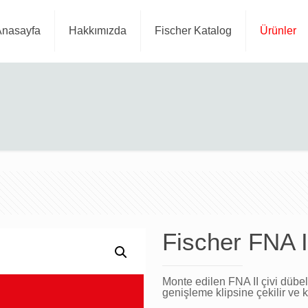
Anasayfa
Hakkımızda
Fischer Katalog
Ürünler
Fischer FNA I
Monte edilen FNA II çivi dübel
genişleme klipsine çekilir ve k