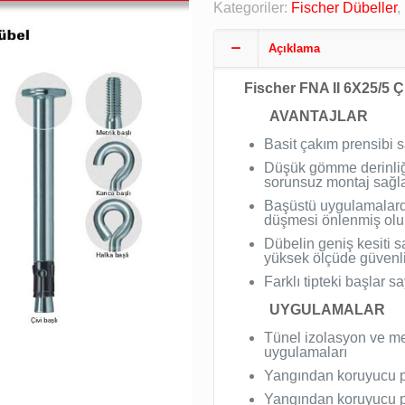
Kategoriler:
Fischer Dübeller
,
Açıklama
Fischer FNA II 6X25/5 Ç
AVANTAJLAR
Basit çakım prensibi s
Düşük gömme derinliğ
sorunsuz montaj sağla
Başüstü uygulamalarda
düşmesi önlenmiş olu
Dübelin geniş kesiti 
yüksek ölçüde güvenli
Farklı tipteki başlar s
UYGULAMALAR
Tünel izolasyon ve m
uygulamaları
Yangından koruyucu p
Yangından koruyucu p