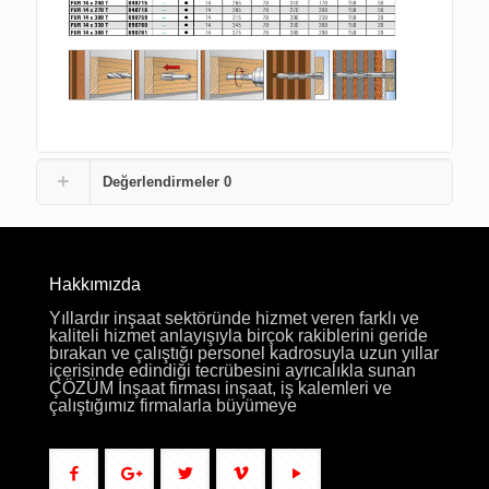
Değerlendirmeler
0
Hakkımızda
Yıllardır inşaat sektöründe hizmet veren farklı ve
kaliteli hizmet anlayışıyla birçok rakiblerini geride
bırakan ve çalıştığı personel kadrosuyla uzun yıllar
içerisinde edindiği tecrübesini ayrıcalıkla sunan
ÇÖZÜM İnşaat firması inşaat, iş kalemleri ve
çalıştığımız firmalarla büyümeye