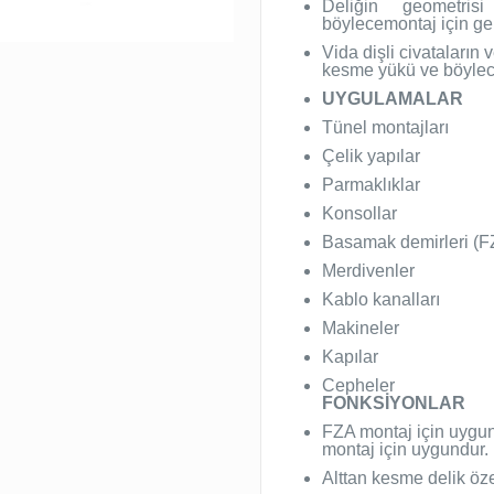
Deliğin geometris
böylecemontaj için ger
Vida dişli civataların
kesme yükü ve böylec
UYGULAMALAR
Tünel montajları
Çelik yapılar
Parmaklıklar
Konsollar
Basamak demirleri (
Merdivenler
Kablo kanalları
Makineler
Kapılar
Cepheler
FONKSİYONLAR
FZA montaj için uygu
montaj için uygundur.
Alttan kesme delik öze