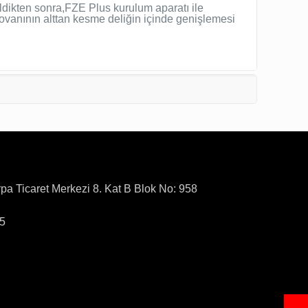
ildikten sonra,FZE Plus kurulum aparatı ile
ovanının alttan kesme deliğin içinde genişlemesi
rpa Ticaret Merkezi 8. Kat B Blok No: 958
15