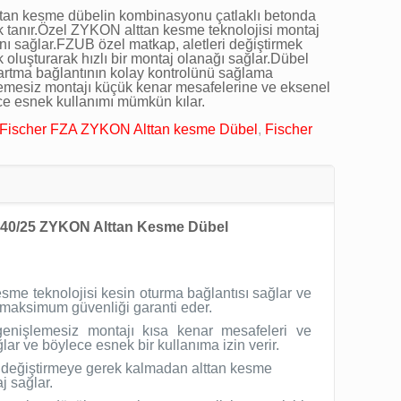
tan kesme dübelin kombinasyonu çatlaklı betonda
 tanır.Özel ZYKON alttan kesme teknolojisi montaj
ını sağlar.FZUB özel matkap, aletleri değiştirmek
oluşturarak hızlı bir montaj olanağı sağlar.Dübel
artma bağlantının kolay kontrolünü sağlama
lemesiz montajı küçük kenar mesafelerine ve eksenel
ece esnek kullanımı mümkün kılar.
Fischer FZA ZYKON Alttan kesme Dübel
,
Fischer
0/25 ZYKON Alttan Kesme Dübel
me teknolojisi kesin oturma bağlantısı sağlar ve
e maksimum güvenliği garanti eder.
enişlemesiz montajı kısa kenar mesafeleri ve
ar ve böylece esnek bir kullanıma izin verir.
t değiştirmeye gerek kalmadan alttan kesme
j sağlar.