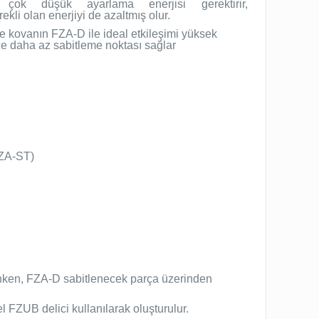
i çok düşük ayarlama enerjisi gerektirir,
ekli olan enerjiyi de azaltmış olur.
 ve kovanın FZA-D ile ideal etkileşimi yüksek
e daha az sabitleme noktası sağlar
FZA-ST)
nken, FZA-D sabitlenecek parça üzerinden
l FZUB delici kullanılarak oluşturulur.