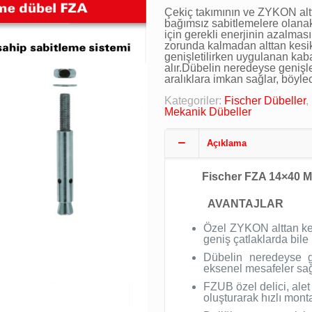
Çekiç takımının ve ZYKON alt
bağımsız sabitlemelere olanak
için gerekli enerjinin azalmas
zorunda kalmadan alttan kesik 
genişletilirken uygulanan kab
alır.Dübelin neredeyse geniş
aralıklara imkan sağlar, böyl
Kategoriler:
Fischer Dübeller
,
Mekanik Dübeller
Açıklama
Fischer FZA 14×40 M4
AVANTAJLAR
Özel ZYKON alttan kes
geniş çatlaklarda bil
Dübelin neredeyse g
eksenel mesafeler sağl
FZUB özel delici, ale
oluşturarak hızlı monta