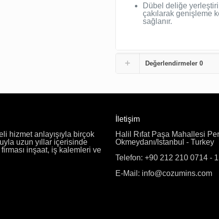
Dübel deliğe yerleştir
çakılarak genişleme k
sağlanır.
Değerlendirmeler
0
İletişim
eli hizmet anlayışıyla birçok
Halil Rıfat Paşa Mahallesi Pe
uyla uzun yıllar içerisinde
Okmeydanı/Istanbul - Turkey
irması inşaat, iş kalemleri ve
Telefon: +90 212 210 0714 - 
E-Mail: info@cozumins.com