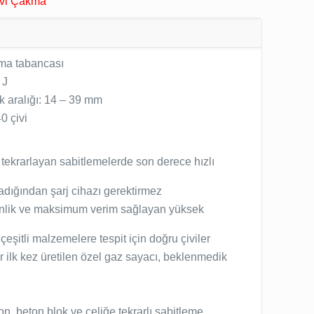
Çivi Çakma
kma tabancası
 J
k aralığı: 14 – 39 mm
40 çivi
: tekrarlayan sabitlemelerde son derece hızlı
adığından şarj cihazı gerektirmez
nlik ve maksimum verim sağlayan yüksek
k çeşitli malzemelere tespit için doğru çiviler
ilk kez üretilen özel gaz sayacı, beklenmedik
ton, beton blok ve çeliğe tekrarlı sabitleme