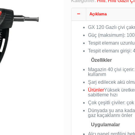
Kategoriler:
Hilti
,
Hilti Gazlı 
Açıklama
GX 120 Gazlı çivi ça
Güç (maksimum): 100
Tespit elemanı uzunlu
Tespit elemanı girişi: 
Özellikler
Magazin 40 çivi içerir
kullanım
Şarj edilecek akü olm
Ürünler
Yüksek üretke
sabitleme hızı
Çok çeşitli çiviler: ço
Dünyada şu ana kadar 
gaz kaçaklarını önler
Uygulamalar
Alçı panel profilini be