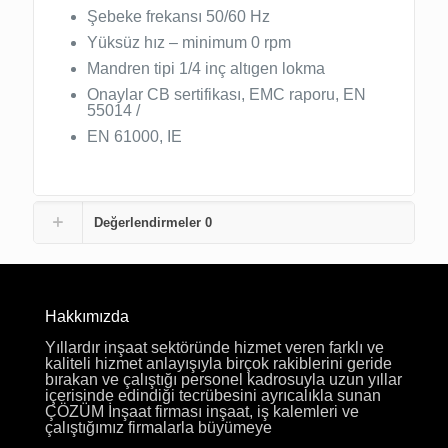
Şebeke frekansı 50/60 Hz
Yüksüz hız – minimum 0 rpm
Mandren tipi 1/4 inç altıgen lokma
Onaylar CB sertifikası, EMC raporu, EN
55014 /
EN 61000, IE
Değerlendirmeler
0
Hakkımızda
Yıllardır inşaat sektöründe hizmet veren farklı ve
kaliteli hizmet anlayışıyla birçok rakiblerini geride
bırakan ve çalıştığı personel kadrosuyla uzun yıllar
içerisinde edindiği tecrübesini ayrıcalıkla sunan
ÇÖZÜM İnşaat firması inşaat, iş kalemleri ve
çalıştığımız firmalarla büyümeye