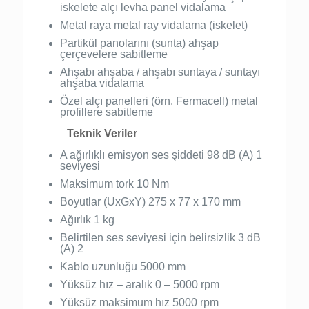
iskelete alçı levha panel vidalama
Metal raya metal ray vidalama (iskelet)
Partikül panolarını (sunta) ahşap
çerçevelere sabitleme
Ahşabı ahşaba / ahşabı suntaya / suntayı
ahşaba vidalama
Özel alçı panelleri (örn. Fermacell) metal
profillere sabitleme
Teknik Veriler
A ağırlıklı emisyon ses şiddeti 98 dB (A) 1
seviyesi
Maksimum tork 10 Nm
Boyutlar (UxGxY) 275 x 77 x 170 mm
Ağırlık 1 kg
Belirtilen ses seviyesi için belirsizlik 3 dB
(A) 2
Kablo uzunluğu 5000 mm
Yüksüz hız – aralık 0 – 5000 rpm
Yüksüz maksimum hız 5000 rpm