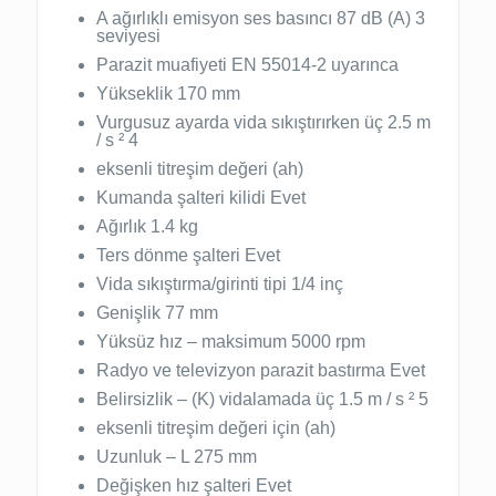
A ağırlıklı emisyon ses basıncı 87 dB (A) 3
seviyesi
Parazit muafiyeti EN 55014-2 uyarınca
Yükseklik 170 mm
Vurgusuz ayarda vida sıkıştırırken üç 2.5 m
/ s ² 4
eksenli titreşim değeri (ah)
Kumanda şalteri kilidi Evet
Ağırlık 1.4 kg
Ters dönme şalteri Evet
Vida sıkıştırma/girinti tipi 1/4 inç
Genişlik 77 mm
Yüksüz hız – maksimum 5000 rpm
Radyo ve televizyon parazit bastırma Evet
Belirsizlik – (K) vidalamada üç 1.5 m / s ² 5
eksenli titreşim değeri için (ah)
Uzunluk – L 275 mm
Değişken hız şalteri Evet