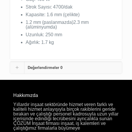
Strok Sayısı: 4700/dak
Kapasite: 1.6 mm (çelikte)
1.2 mm (paslanmazda)2.3 mm
(alüminyumda)
Uzunluk: 250 mm
Ağırlık: 1.7 kg
Değerlendirmeler
0
Hakkımızda
Yıllardır inşaat sektöründe hizmet veren farklı ve
kaliteli hizmet anlayışıyla birçok rakiblerini geride
bırakan ve çalıştığı personel kadrosuyla uzun yıllar
içerisinde edindiği tecrübesini ayrıcalıkla sunan
ÇÖZÜM İnşaat firması inşaat, iş kalemleri ve
çalıştığımız firmalarla büyümeye