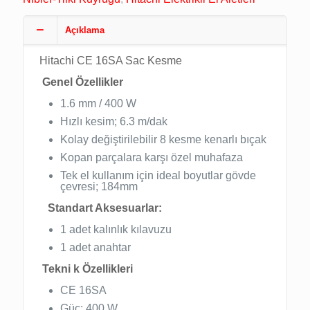
Açıklama
Hitachi CE 16SA Sac Kesme
Genel Özellikler
1.6 mm / 400 W
Hızlı kesim; 6.3 m/dak
Kolay değiştirilebilir 8 kesme kenarlı bıçak
Kopan parçalara karşı özel muhafaza
Tek el kullanım için ideal boyutlar gövde
çevresi; 184mm
Standart Aksesuarlar:
1 adet kalınlık kılavuzu
1 adet anahtar
Tekni k Özellikleri
CE 16SA
Güç: 400 W