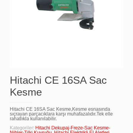
Hitachi CE 16SA Sac
Kesme
Hitachi CE 16SA Sac Kesme,Kesme esnasında
sıçrayan parçacıklara karşı muhafazalıdır.Tek elle
rahatlıkla kullanılabilir.
Kategoriler:
Hitachi Dekupaj-Freze-Sac Kesme-
Nibler-Tilki Kuyruğu
,
Hitachi Elektrikli El Aletleri