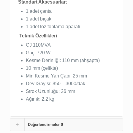
Standart Aksesuarlar:
1 adet çanta
1 adet bıçak
1 adet toz toplama aparatı
Teknik Özellikleri
CJ 110MVA
Güç: 720 W
Kesme Derinliği: 110 mm (ahşapta)
10 mm (çelikte)
Min Kesme Yarı Çapı: 25 mm
DevirSayısı: 850 – 3000/dak
Strok Uzunluğu: 26 mm
Ağırlık: 2.2 kg
Değerlendirmeler
0