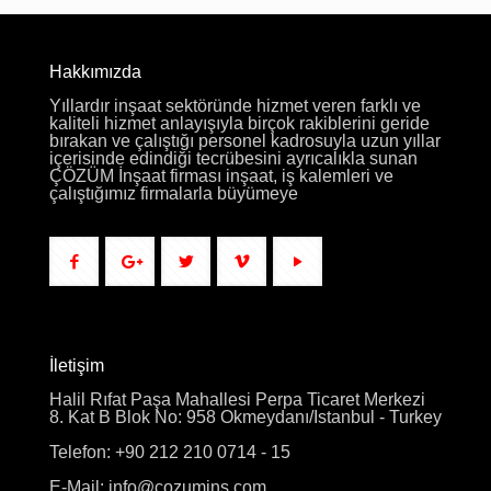
Hakkımızda
Yıllardır inşaat sektöründe hizmet veren farklı ve
kaliteli hizmet anlayışıyla birçok rakiblerini geride
bırakan ve çalıştığı personel kadrosuyla uzun yıllar
içerisinde edindiği tecrübesini ayrıcalıkla sunan
ÇÖZÜM İnşaat firması inşaat, iş kalemleri ve
çalıştığımız firmalarla büyümeye
İletişim
Halil Rıfat Paşa Mahallesi Perpa Ticaret Merkezi
8. Kat B Blok No: 958 Okmeydanı/Istanbul - Turkey
Telefon: +90 212 210 0714 - 15
E-Mail: info@cozumins.com