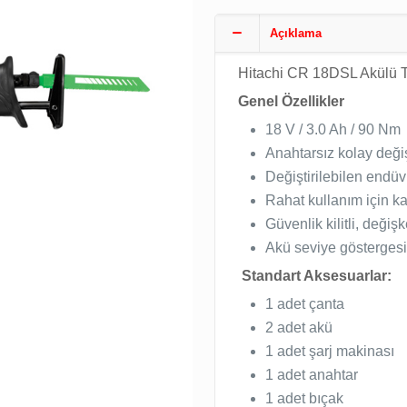
Açıklama
Hitachi CR 18DSL Akülü T
Genel Özellikler
18 V / 3.0 Ah / 90 Nm
Anahtarsız kolay deği
Değiştirilebilen endüv
Rahat kullanım için 
Güvenlik kilitli, değiş
Akü seviye gösterges
Standart Aksesuarlar:
1 adet çanta
2 adet akü
1 adet şarj makinası
1 adet anahtar
1 adet bıçak