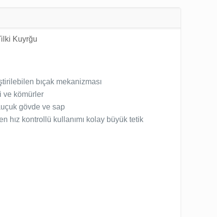
ilki Kuyrğu
ştirilebilen bıçak mekanizması
i ve kömürler
kauçuk gövde ve sap
ken hız kontrollü kullanımı kolay büyük tetik
i