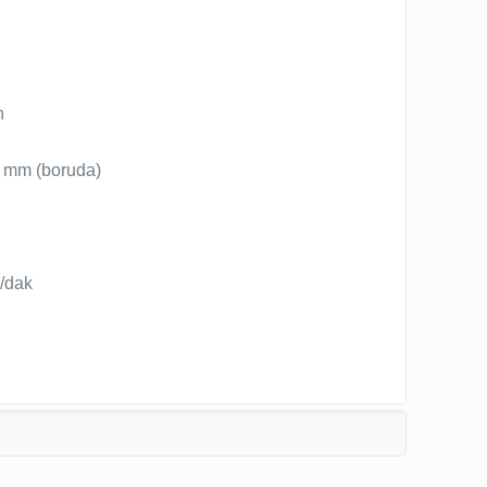
h
a
0 mm (boruda)
)
0/dak