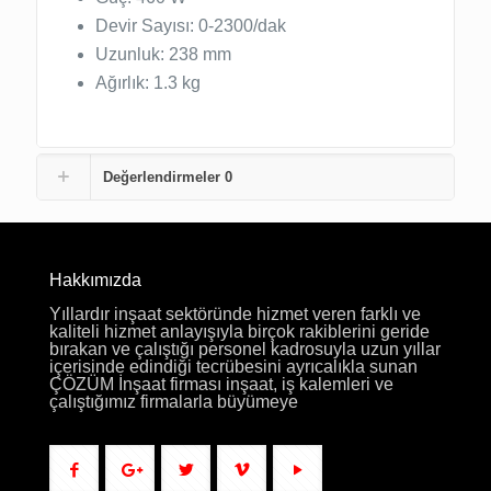
Devir Sayısı: 0-2300/dak
Uzunluk: 238 mm
Ağırlık: 1.3 kg
Değerlendirmeler
0
Hakkımızda
Yıllardır inşaat sektöründe hizmet veren farklı ve
kaliteli hizmet anlayışıyla birçok rakiblerini geride
bırakan ve çalıştığı personel kadrosuyla uzun yıllar
içerisinde edindiği tecrübesini ayrıcalıkla sunan
ÇÖZÜM İnşaat firması inşaat, iş kalemleri ve
çalıştığımız firmalarla büyümeye