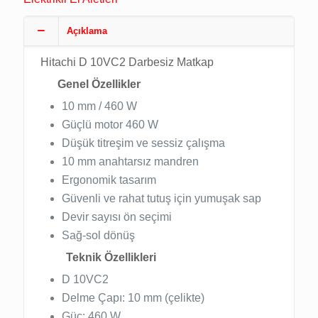
Açıklama
Hitachi D 10VC2 Darbesiz Matkap
Genel Özellikler
10 mm / 460 W
Güçlü motor 460 W
Düşük titreşim ve sessiz çalışma
10 mm anahtarsız mandren
Ergonomik tasarım
Güvenli ve rahat tutuş için yumuşak sap
Devir sayısı ön seçimi
Sağ-sol dönüş
Teknik Özellikleri
D 10VC2
Delme Çapı: 10 mm (çelikte)
Güç: 460 W