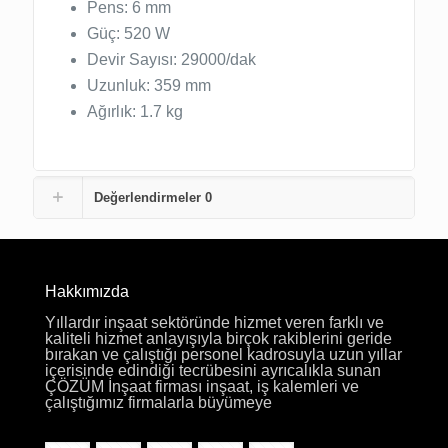
Pens: 6 mm
Güç: 520 W
Devir Sayısı: 29000/dak
Uzunluk: 359 mm
Ağırlık: 1.7 kg
Değerlendirmeler
0
Hakkımızda
Yıllardır inşaat sektöründe hizmet veren farklı ve
kaliteli hizmet anlayışıyla birçok rakiblerini geride
bırakan ve çalıştığı personel kadrosuyla uzun yıllar
içerisinde edindiği tecrübesini ayrıcalıkla sunan
ÇÖZÜM İnşaat firması inşaat, iş kalemleri ve
çalıştığımız firmalarla büyümeye