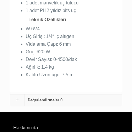
1 adet manyetik uç tutucu
1 adet PH2 yıldız bits uç
Teknik Özellikleri
W 6V4
Uç Girişi: 1/4″ iç altıgen
Vidalama Çapı: 6 mm
Güç: 620 W
Devir Sayısı: 0-4500/dak
Ağırlık: 1.4 kg
Kablo Uzunluğu: 7.5 m
Değerlendirmeler
0
Hakkımızda