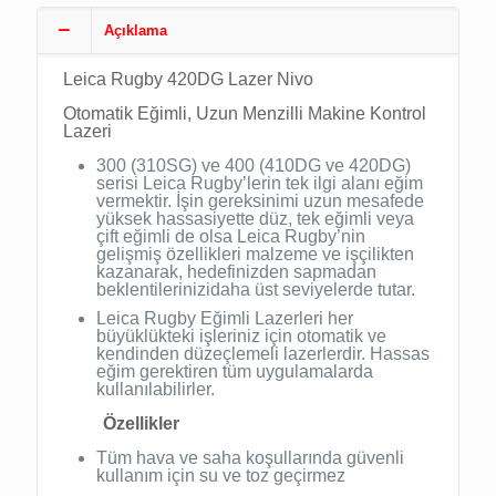
Açıklama
Leica Rugby 420DG Lazer Nivo
Otomatik Eğimli, Uzun Menzilli Makine Kontrol
Lazeri
300 (310SG) ve 400 (410DG ve 420DG)
serisi Leica Rugby’lerin tek ilgi alanı eğim
vermektir. İşin gereksinimi uzun mesafede
yüksek hassasiyette düz, tek eğimli veya
çift eğimli de olsa Leica Rugby’nin
gelişmiş özellikleri malzeme ve işçilikten
kazanarak, hedefinizden sapmadan
beklentilerinizidaha üst seviyelerde tutar.
Leica Rugby Eğimli Lazerleri her
büyüklükteki işleriniz için otomatik ve
kendinden düzeçlemeli lazerlerdir. Hassas
eğim gerektiren tüm uygulamalarda
kullanılabilirler.
Özellikler
Tüm hava ve saha koşullarında güvenli
kullanım için su ve toz geçirmez