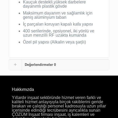
Kauçuk destekli,yüksek darbelere
dayanımlı plastik gövde
Maksimum dayanım ve sağlamlık için
geniş alüminyum taban
İç parçaları koruyan kapalı kafa yapısı
400 serilerinde, opsiyonel, iki yönlü ve
uzun menzilli RF uzakta kumanda
Özel pil yapısı (Alkalin veya şarjlı)
Değerlendirmeler
0
Hakkımızda
Yıllardır inşaat sektöründe hizmet veren farklı ve
kaliteli hizmet anlayışıyla birçok rakiblerini geride
bırakan ve çalıştığı personel kadrosuyla uzun yıllar
içerisinde edindiği tecrübesini ayrıcalıkla sunan
ÇÖZÜM İnşaat firması inşaat, iş kalemleri ve