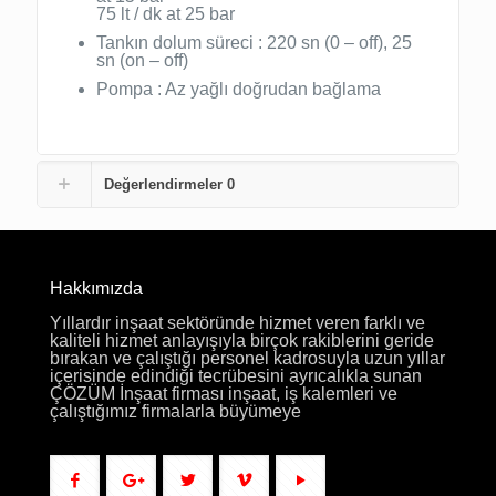
75 lt / dk at 25 bar
Tankın dolum süreci : 220 sn (0 – off), 25
sn (on – off)
Pompa : Az yağlı doğrudan bağlama
Değerlendirmeler
0
Hakkımızda
Yıllardır inşaat sektöründe hizmet veren farklı ve
kaliteli hizmet anlayışıyla birçok rakiblerini geride
bırakan ve çalıştığı personel kadrosuyla uzun yıllar
içerisinde edindiği tecrübesini ayrıcalıkla sunan
ÇÖZÜM İnşaat firması inşaat, iş kalemleri ve
çalıştığımız firmalarla büyümeye