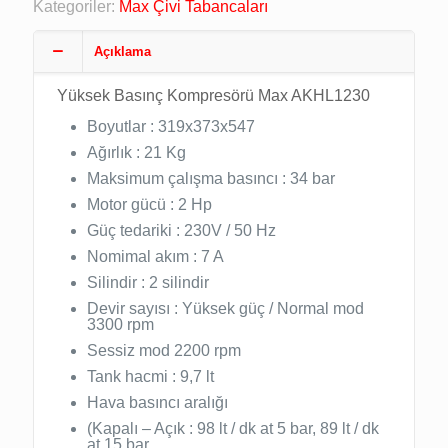
Kategoriler:
Max Çivi Tabancaları
Açıklama
Yüksek Basınç Kompresörü Max AKHL1230
Boyutlar : 319x373x547
Ağırlık : 21 Kg
Maksimum çalışma basıncı : 34 bar
Motor gücü : 2 Hp
Güç tedariki : 230V / 50 Hz
Nomimal akım : 7 A
Silindir : 2 silindir
Devir sayısı : Yüksek güç / Normal mod
3300 rpm
Sessiz mod 2200 rpm
Tank hacmi : 9,7 lt
Hava basıncı aralığı
(Kapalı – Açık : 98 lt / dk at 5 bar, 89 lt / dk
at 15 bar