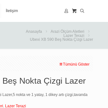
İletişim
Anasayfa
Arazi Ölçüm Aletleri
Lazer Terazi
Ubexi XB 590 Beş Nokta Çizgi Lazer
Tümünü Göster
 Beş Nokta Çizgi Lazer
Lazer,5 nokta ve 1 yatay, 1 dikey artı çizgi,tavanda
ri
,
Lazer Terazi