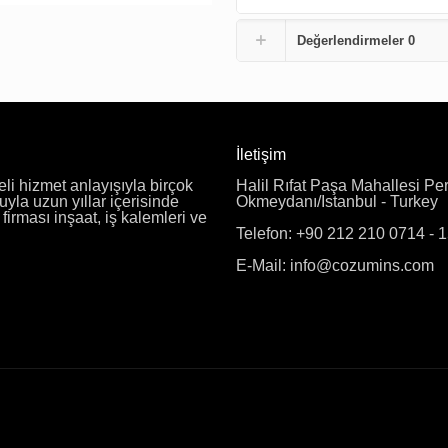
Değerlendirmeler
0
İletişim
eli hizmet anlayışıyla birçok
Halil Rıfat Paşa Mahallesi Pe
uyla uzun yıllar içerisinde
Okmeydanı/Istanbul - Turkey
irması inşaat, iş kalemleri ve
Telefon: +90 212 210 0714 - 
E-Mail: info@cozumins.com